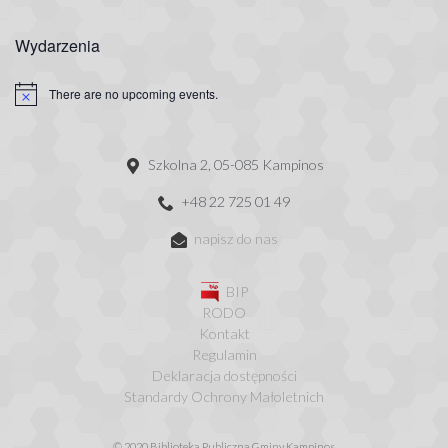
Wydarzenia
There are no upcoming events.
Szkolna 2, 05-085 Kampinos
+48 22 725 01 49
napisz do nas
BIP
RODO
Kontakt
Regulamin
Deklaracja dostępności
Standardy Ochrony Małoletnich
© 2020 Biblioteka Publiczna Gminy Kampinos