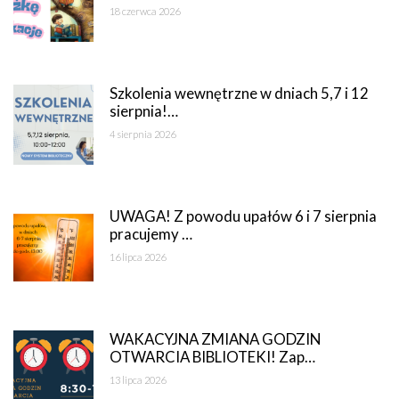
18 czerwca 2026
Szkolenia wewnętrzne w dniach 5,7 i 12
sierpnia!…
4 sierpnia 2026
UWAGA! Z powodu upałów 6 i 7 sierpnia
pracujemy …
16 lipca 2026
WAKACYJNA ZMIANA GODZIN
OTWARCIA BIBLIOTEKI! Zap…
13 lipca 2026