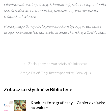
Likwidowała wolną elekcję i demokrację szlachecką, zmieniła
ustrój państwa na monarchię dziedziczną, wprowadzała
trójpodział władzy.
Konstytucja 3 maja była pierwszą konstytucją w Europie i
drugą na świecie (po konstytucji amerykańskiej z 1787 roku).
Zapisujemy na warsztaty biblioteczne
2 maja Dzień Flagi Rzeczypospolitej Polskiej
Zobacz co słychać w Bibliotece
Konkurs fotograficzny – Zabierz książkę
na wakac…