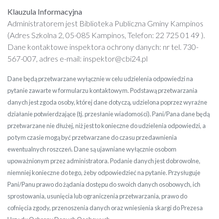
Klauzula Informacyjna
Administratorem jest Biblioteka Publiczna Gminy Kampinos
(Adres Szkolna 2, 05-085 Kampinos, Telefon: 22 725 01 49 ).
Dane kontaktowe inspektora ochrony danych: nr tel. 730-
567-007, adres e-mail: inspektor@cbi24.pl
Dane będą przetwarzane wyłącznie w celu udzielenia odpowiedzi na
pytanie zawarte w formularzu kontaktowym. Podstawą przetwarzania
danych jest zgoda osoby, której dane dotyczą, udzielona poprzez wyraźne
działanie potwierdzające (tj. przesłanie wiadomości). Pani/Pana dane będą
przetwarzane nie dłużej, niż jest to konieczne do udzielenia odpowiedzi, a
po tym czasie mogą być przetwarzane do czasu przedawnienia
ewentualnych roszczeń. Dane są ujawniane wyłącznie osobom
upoważnionym przez administratora. Podanie danych jest dobrowolne,
niemniej konieczne do tego, żeby odpowiedzieć na pytanie. Przysługuje
Pani/Panu prawo do żądania dostępu do swoich danych osobowych, ich
sprostowania, usunięcia lub ograniczenia przetwarzania, prawo do
cofnięcia zgody, przenoszenia danych oraz wniesienia skargi do Prezesa