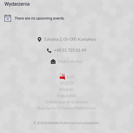
Wydarzenia
There are no upcoming events.
Szkolna 2, 05-085 Kampinos
+48 22 725 01 49
napisz do nas
BIP
RODO
Kontakt
Regulamin
Deklaracja dostępności
Standardy Ochrony Małoletnich
© 2020 Biblioteka Publiczna Gminy Kampinos