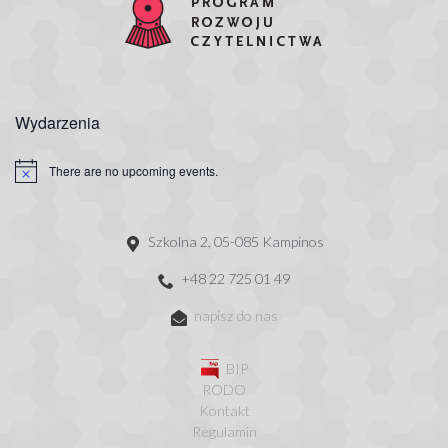
Wydarzenia
There are no upcoming events.
Szkolna 2, 05-085 Kampinos
+48 22 725 01 49
napisz do nas
BIP
RODO
Kontakt
Regulamin