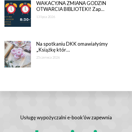
WAKACYJNA ZMIANA GODZIN
OTWARCIA BIBLIOTEKI! Zap…
13 lipca 2026
Na spotkaniu DKK omawiałyśmy
„Książkę któr…
25 czerwca 2026
Usługę wypożyczalni e-book’ów zapewnia