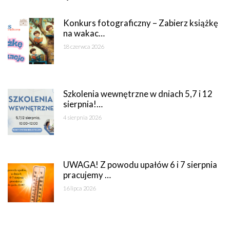
Konkurs fotograficzny – Zabierz książkę
na wakac…
18 czerwca 2026
Szkolenia wewnętrzne w dniach 5,7 i 12
sierpnia!…
4 sierpnia 2026
UWAGA! Z powodu upałów 6 i 7 sierpnia
pracujemy …
16 lipca 2026