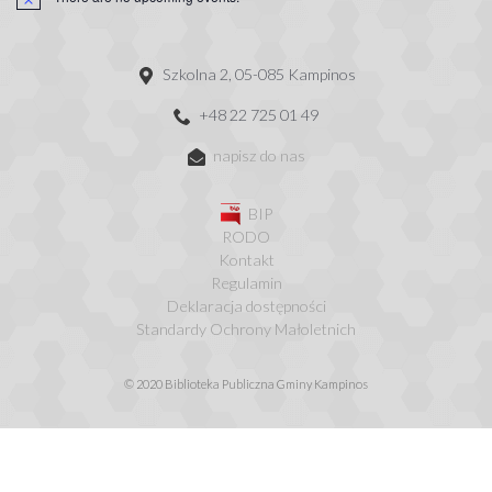
Szkolna 2, 05-085 Kampinos
+48 22 725 01 49
napisz do nas
BIP
RODO
Kontakt
Regulamin
Deklaracja dostępności
Standardy Ochrony Małoletnich
© 2020 Biblioteka Publiczna Gminy Kampinos