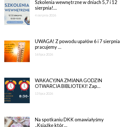
Szkolenia wewnętrzne w dniach 5,7 i 12
sierpnia!…
4 sierpnia 2026
UWAGA! Z powodu upałów 6 i 7 sierpnia
pracujemy …
16 lipca 2026
WAKACYJNA ZMIANA GODZIN
OTWARCIA BIBLIOTEKI! Zap…
13 lipca 2026
Na spotkaniu DKK omawiałyśmy
„Książkę któr…