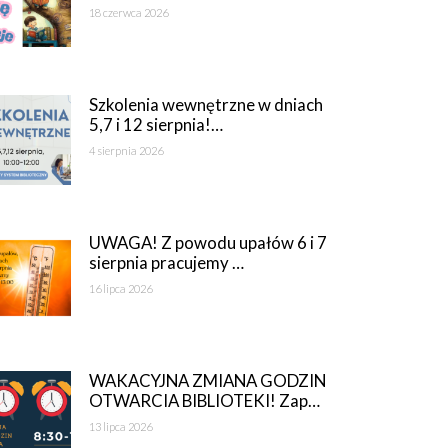
18 czerwca 2026
Szkolenia wewnętrzne w dniach
5,7 i 12 sierpnia!…
4 sierpnia 2026
UWAGA! Z powodu upałów 6 i 7
sierpnia pracujemy …
16 lipca 2026
WAKACYJNA ZMIANA GODZIN
OTWARCIA BIBLIOTEKI! Zap…
13 lipca 2026