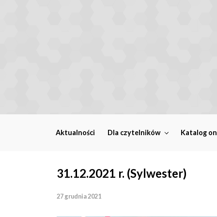
Skip to main content
Aktualności
Dla czytelników
Katalog on
31.12.2021 r. (Sylwester)
27 grudnia 2021