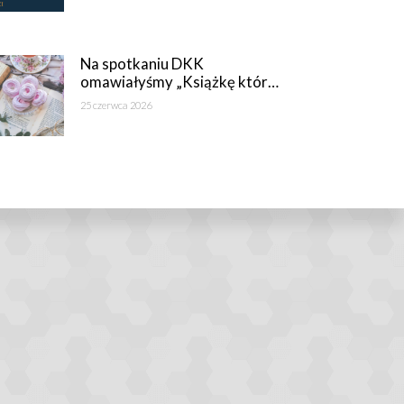
Na spotkaniu DKK
omawiałyśmy „Książkę któr…
25 czerwca 2026