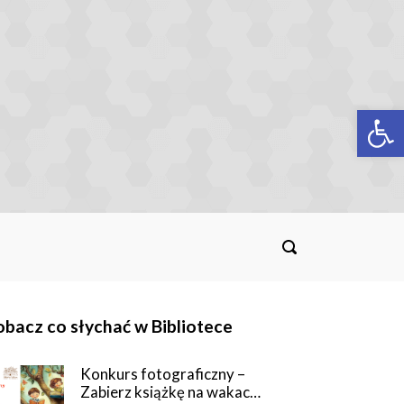
Op
bacz co słychać w Bibliotece
Konkurs fotograficzny –
Zabierz książkę na wakac…