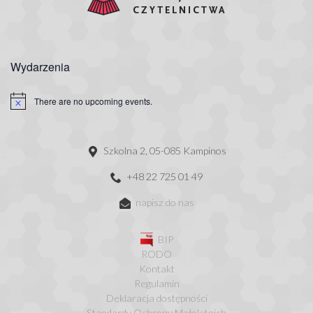
Wydarzenia
There are no upcoming events.
Szkolna 2, 05-085 Kampinos
+48 22 725 01 49
napisz do nas
BIP
RODO
Kontakt
Regulamin
Deklaracja dostępności
Standardy Ochrony Małoletnich