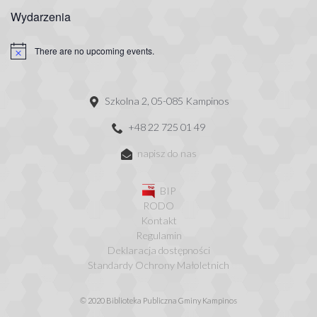
Wydarzenia
There are no upcoming events.
Szkolna 2, 05-085 Kampinos
+48 22 725 01 49
napisz do nas
BIP
RODO
Kontakt
Regulamin
Deklaracja dostępności
Standardy Ochrony Małoletnich
© 2020 Biblioteka Publiczna Gminy Kampinos