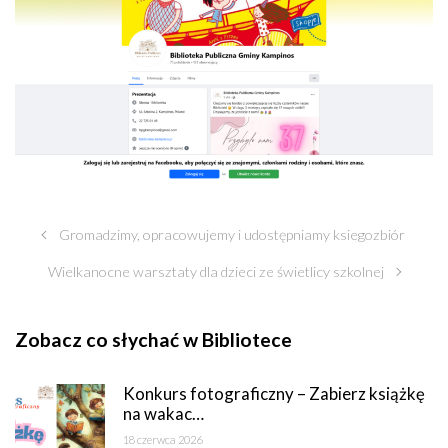
Gromadzimy, opracowujemy i udostępniamy ksiegozbiór
Wielkanocne warsztaty dla dzieci ze świetlicy szkolnej
Zobacz co słychać w Bibliotece
Konkurs fotograficzny – Zabierz książkę
na wakac…
18 czerwca 2026