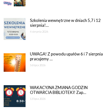
Szkolenia wewnętrzne w dniach 5,7 i 12
sierpnia!…
4 sierpnia 2026
UWAGA! Z powodu upałów 6 i 7 sierpnia
pracujemy …
16 lipca 2026
WAKACYJNA ZMIANA GODZIN
OTWARCIA BIBLIOTEKI! Zap…
13 lipca 2026