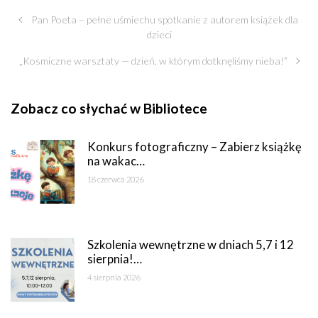
Pan Poeta – pełne uśmiechu spotkanie z autorem książek dla
dzieci
„Kosmiczne warsztaty — dzień, w którym dotknęliśmy nieba!”
Zobacz co słychać w Bibliotece
Konkurs fotograficzny – Zabierz książkę
na wakac…
18 czerwca 2026
Szkolenia wewnętrzne w dniach 5,7 i 12
sierpnia!…
4 sierpnia 2026