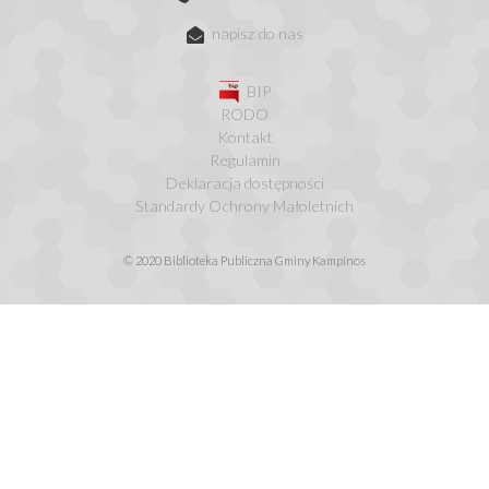
napisz do nas
BIP
RODO
Kontakt
Regulamin
Deklaracja dostępności
Standardy Ochrony Małoletnich
© 2020 Biblioteka Publiczna Gminy Kampinos