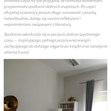
Atmosfera była na tyle przyjazna, że rozmowa momentami
przypominała spotkanie dobrych znajomych. Po części
oficjalnej uczestnicy jeszcze długo rozmawiali z pisarką
indywidualnie, dzieląc się swoimi refleksjami i
wspomnieniami związanymi z literaturą.
Spotkanie zakończyło się w poczuciu dobrze spędzonego
czasu — inspirującego, pełnego pozytywnej energii i
zachęcającego do dalszego sięgania po książki oraz rozwijania
własnych pasji.