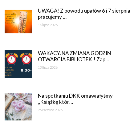
UWAGA! Z powodu upałów 6 i 7 sierpnia
pracujemy …
16 lipca 2026
WAKACYJNA ZMIANA GODZIN
OTWARCIA BIBLIOTEKI! Zap…
13 lipca 2026
Na spotkaniu DKK omawiałyśmy
„Książkę któr…
25 czerwca 2026