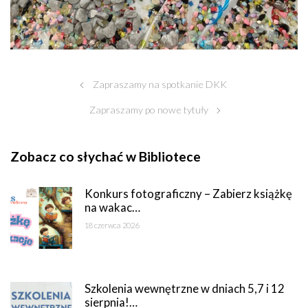
Zapraszamy na spotkanie DKK
Zapraszamy po nowe tytuły
Zobacz co słychać w Bibliotece
Konkurs fotograficzny – Zabierz książkę
na wakac…
18 czerwca 2026
Szkolenia wewnętrzne w dniach 5,7 i 12
sierpnia!…