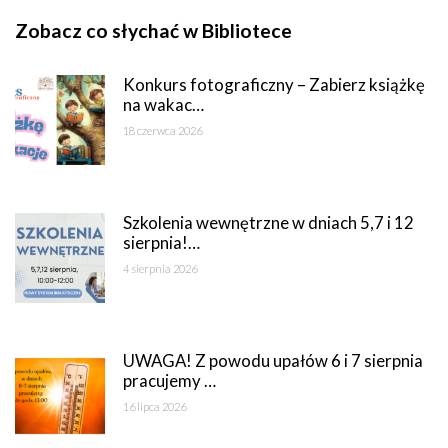
Zobacz co słychać w Bibliotece
Konkurs fotograficzny – Zabierz książkę
na wakac…
18 czerwca 2026
Szkolenia wewnętrzne w dniach 5,7 i 12
sierpnia!…
4 sierpnia 2026
UWAGA! Z powodu upałów 6 i 7 sierpnia
pracujemy …
16 lipca 2026