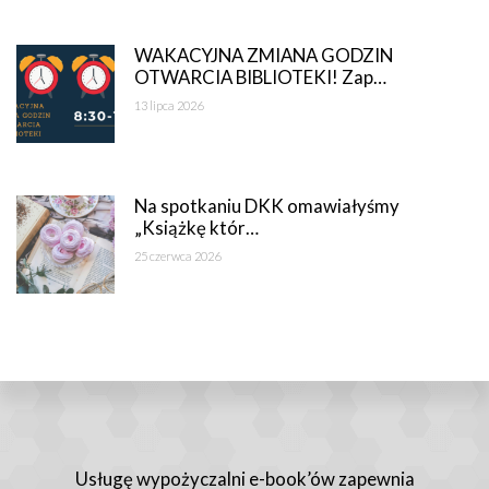
WAKACYJNA ZMIANA GODZIN
OTWARCIA BIBLIOTEKI! Zap…
13 lipca 2026
Na spotkaniu DKK omawiałyśmy
„Książkę któr…
25 czerwca 2026
Usługę wypożyczalni e-book’ów zapewnia