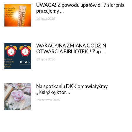
UWAGA! Z powodu upałów 6 i 7 sierpnia
pracujemy …
16 lipca 2026
WAKACYJNA ZMIANA GODZIN
OTWARCIA BIBLIOTEKI! Zap…
13 lipca 2026
Na spotkaniu DKK omawiałyśmy
„Książkę któr…
25 czerwca 2026