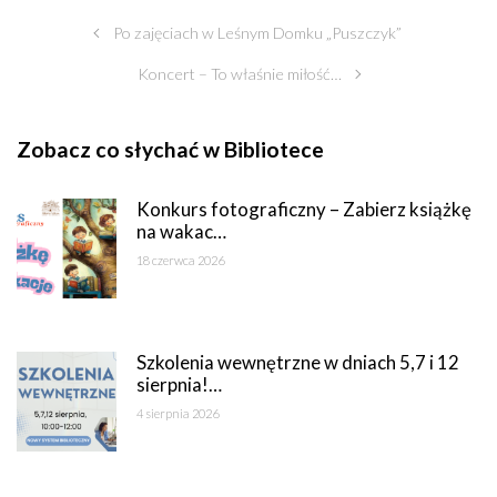
Po zajęciach w Leśnym Domku „Puszczyk”
Koncert – To właśnie miłość…
Zobacz co słychać w Bibliotece
Konkurs fotograficzny – Zabierz książkę
na wakac…
18 czerwca 2026
Szkolenia wewnętrzne w dniach 5,7 i 12
sierpnia!…
4 sierpnia 2026