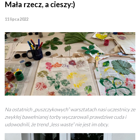
Mała rzecz, a cieszy:)
11 lipca 2022
Na ostatnich „puszczykowych” warsztatach nasi uczestnicy ze
zwykłej bawełnianej torby wyczarowali prawdziwe cuda i
udowodnili, że trend „less waste” nie jest im obcy.