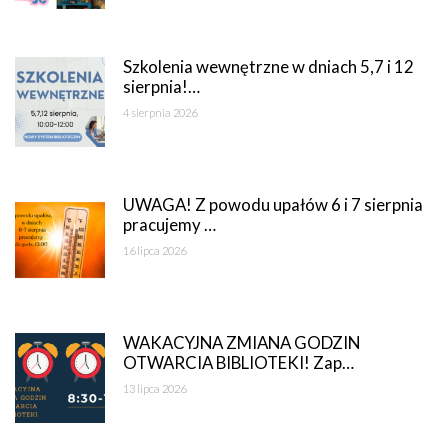
Szkolenia wewnętrzne w dniach 5,7 i 12
sierpnia!…
4 sierpnia 2026
UWAGA! Z powodu upałów 6 i 7 sierpnia
pracujemy …
16 lipca 2026
WAKACYJNA ZMIANA GODZIN
OTWARCIA BIBLIOTEKI! Zap…
13 lipca 2026