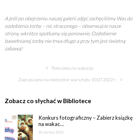
A jeśli po obejrzeniu naszej galerii zdjęć zachęciliśmy Was do
ozdobienia torby – nic straconego – obserwujcie nasze
strony, wkrótce spotkamy się ponownie. Ozdobienie
bawełnianej torby nie trwa długo a przy tym jest świetną
zabawą!
Polecamy na wakacje
Zapraszamy na niedzielne warsztaty 10.07.2022 r.
Zobacz co słychać w Bibliotece
Konkurs fotograficzny – Zabierz książkę
na wakac…
18 czerwca 2026