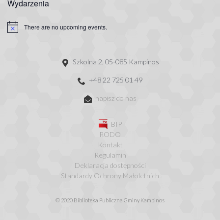
Wydarzenia
There are no upcoming events.
Szkolna 2, 05-085 Kampinos
+48 22 725 01 49
napisz do nas
BIP
RODO
Kontakt
Regulamin
Deklaracja dostępności
Standardy Ochrony Małoletnich
© 2020 Biblioteka Publiczna Gminy Kampinos