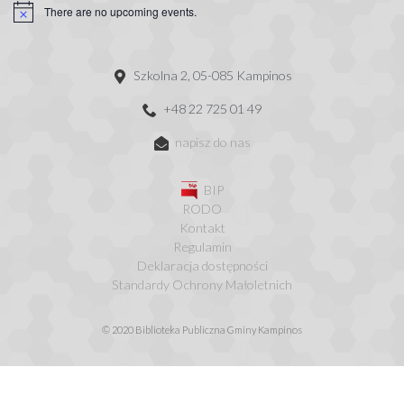
There are no upcoming events.
Szkolna 2, 05-085 Kampinos
+48 22 725 01 49
napisz do nas
BIP
RODO
Kontakt
Regulamin
Deklaracja dostępności
Standardy Ochrony Małoletnich
© 2020 Biblioteka Publiczna Gminy Kampinos