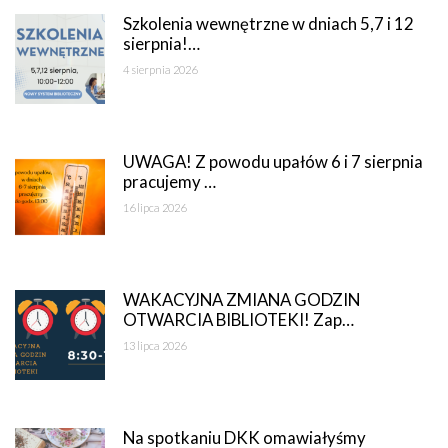
Szkolenia wewnętrzne w dniach 5,7 i 12
sierpnia!…
4 sierpnia 2026
UWAGA! Z powodu upałów 6 i 7 sierpnia
pracujemy …
16 lipca 2026
WAKACYJNA ZMIANA GODZIN
OTWARCIA BIBLIOTEKI! Zap…
13 lipca 2026
Na spotkaniu DKK omawiałyśmy