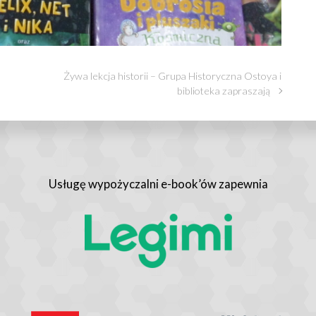
Żywa lekcja historii – Grupa Historyczna Ostoya i
biblioteka zapraszają
Usługę wypożyczalni e-book’ów zapewnia