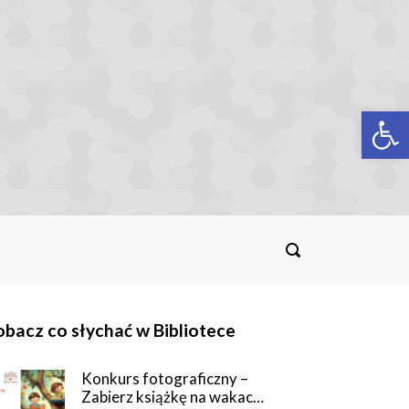
Op
bacz co słychać w Bibliotece
Konkurs fotograficzny –
Zabierz książkę na wakac…