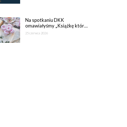
Na spotkaniu DKK
omawiałyśmy „Książkę któr…
25 czerwca 2026