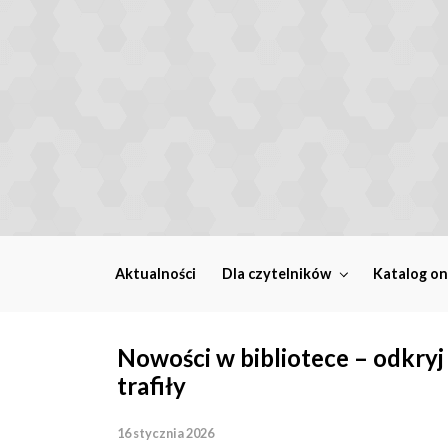
Skip to main content
Aktualności
Dla czytelników
Katalog on
Nowości w bibliotece – odkryj 
trafiły
16 stycznia 2026