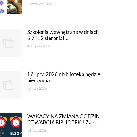
18 czerwca 2026
Szkolenia wewnętrzne w dniach
5,7 i 12 sierpnia!…
4 sierpnia 2026
17 lipca 2026 r biblioteka będzie
nieczynna.
16 lipca 2026
WAKACYJNA ZMIANA GODZIN
OTWARCIA BIBLIOTEKI! Zap…
13 lipca 2026