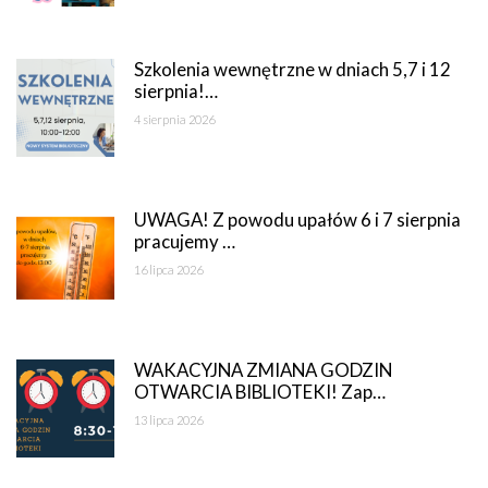
Szkolenia wewnętrzne w dniach 5,7 i 12
sierpnia!…
4 sierpnia 2026
UWAGA! Z powodu upałów 6 i 7 sierpnia
pracujemy …
16 lipca 2026
WAKACYJNA ZMIANA GODZIN
OTWARCIA BIBLIOTEKI! Zap…
13 lipca 2026