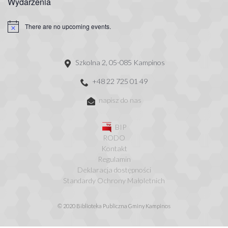
Wydarzenia
There are no upcoming events.
Szkolna 2, 05-085 Kampinos
+48 22 725 01 49
napisz do nas
BIP
RODO
Kontakt
Regulamin
Deklaracja dostępności
Standardy Ochrony Małoletnich
© 2020 Biblioteka Publiczna Gminy Kampinos