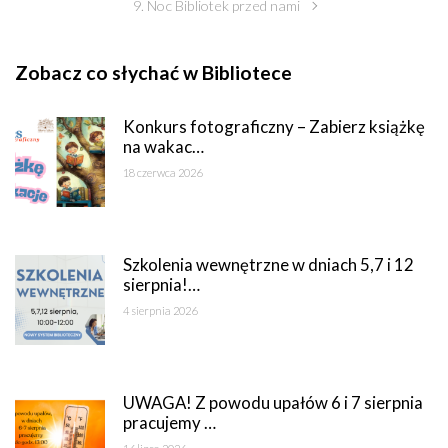
9. Noc Bibliotek przed nami
Zobacz co słychać w Bibliotece
Konkurs fotograficzny – Zabierz książkę
na wakac…
18 czerwca 2026
Szkolenia wewnętrzne w dniach 5,7 i 12
sierpnia!…
4 sierpnia 2026
UWAGA! Z powodu upałów 6 i 7 sierpnia
pracujemy …