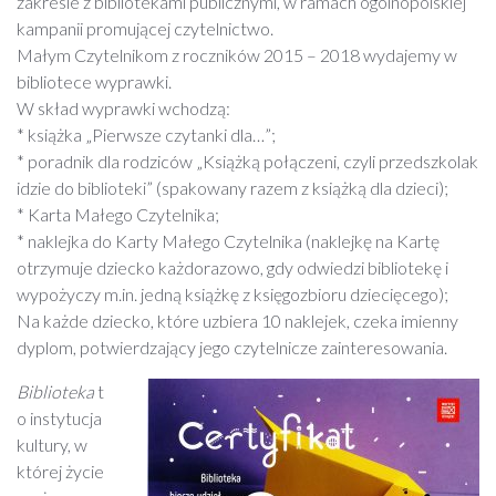
zakresie z bibliotekami publicznymi, w ramach ogólnopolskiej
kampanii promującej czytelnictwo.
Małym Czytelnikom z roczników 2015 – 2018 wydajemy w
bibliotece wyprawki.
W skład wyprawki wchodzą:
* książka „Pierwsze czytanki dla…”;
* poradnik dla rodziców „Książką połączeni, czyli przedszkolak
idzie do biblioteki” (spakowany razem z książką dla dzieci);
* Karta Małego Czytelnika;
* naklejka do Karty Małego Czytelnika (naklejkę na Kartę
otrzymuje dziecko każdorazowo, gdy odwiedzi bibliotekę i
wypożyczy m.in. jedną książkę z księgozbioru dziecięcego);
Na każde dziecko, które uzbiera 10 naklejek, czeka imienny
dyplom, potwierdzający jego czytelnicze zainteresowania.
Biblioteka
t
o instytucja
kultury, w
której życie