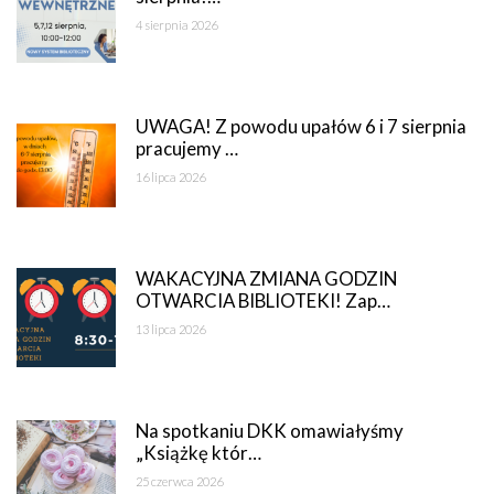
4 sierpnia 2026
UWAGA! Z powodu upałów 6 i 7 sierpnia
pracujemy …
16 lipca 2026
WAKACYJNA ZMIANA GODZIN
OTWARCIA BIBLIOTEKI! Zap…
13 lipca 2026
Na spotkaniu DKK omawiałyśmy
„Książkę któr…
25 czerwca 2026