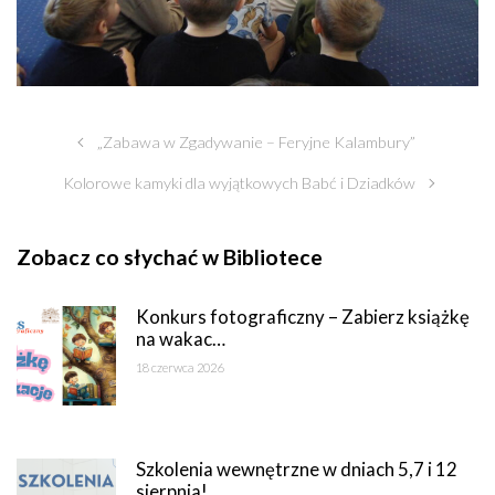
„Zabawa w Zgadywanie – Feryjne Kalambury”
Kolorowe kamyki dla wyjątkowych Babć i Dziadków
Zobacz co słychać w Bibliotece
Konkurs fotograficzny – Zabierz książkę
na wakac…
18 czerwca 2026
Szkolenia wewnętrzne w dniach 5,7 i 12
sierpnia!…