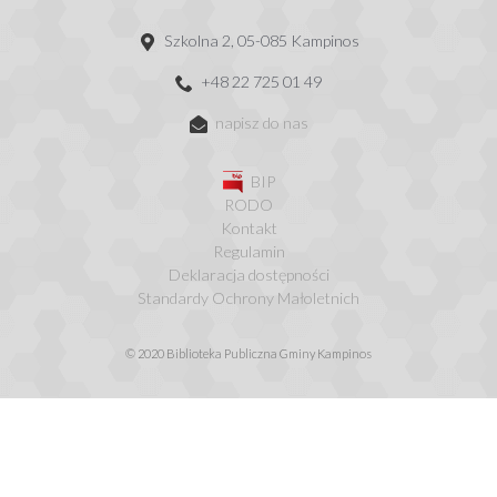
Szkolna 2, 05-085 Kampinos
+48 22 725 01 49
napisz do nas
BIP
RODO
Kontakt
Regulamin
Deklaracja dostępności
Standardy Ochrony Małoletnich
© 2020 Biblioteka Publiczna Gminy Kampinos