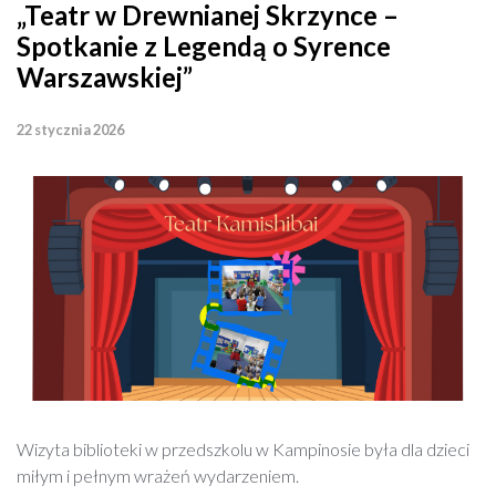
„Teatr w Drewnianej Skrzynce –
Spotkanie z Legendą o Syrence
Warszawskiej”
22 stycznia 2026
Wizyta biblioteki w przedszkolu w Kampinosie była dla dzieci
miłym i pełnym wrażeń wydarzeniem.