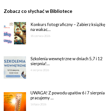
Zobacz co słychać w Bibliotece
Konkurs fotograficzny – Zabierz książkę
na wakac…
18 czerwca 2026
Szkolenia wewnętrzne w dniach 5,7 i 12
sierpnia!…
4 sierpnia 2026
UWAGA! Z powodu upałów 6 i 7 sierpnia
pracujemy …
16 lipca 2026