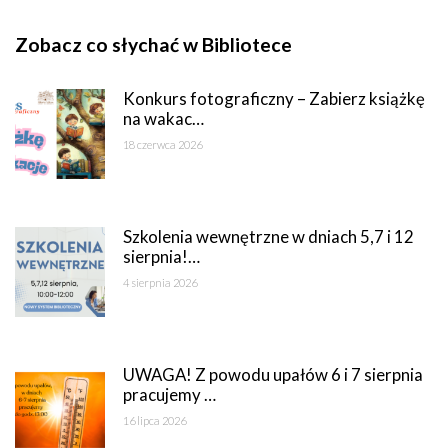
Zobacz co słychać w Bibliotece
Konkurs fotograficzny – Zabierz książkę
na wakac…
18 czerwca 2026
Szkolenia wewnętrzne w dniach 5,7 i 12
sierpnia!…
4 sierpnia 2026
UWAGA! Z powodu upałów 6 i 7 sierpnia
pracujemy …
16 lipca 2026