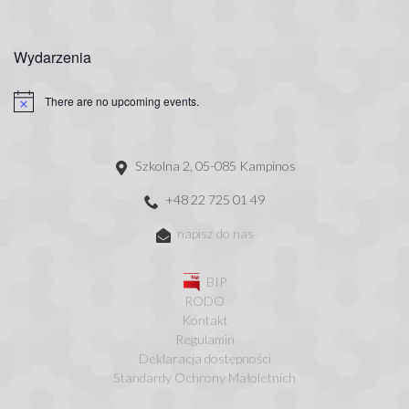
Wydarzenia
There are no upcoming events.
Szkolna 2, 05-085 Kampinos
+48 22 725 01 49
napisz do nas
BIP
RODO
Kontakt
Regulamin
Deklaracja dostępności
Standardy Ochrony Małoletnich