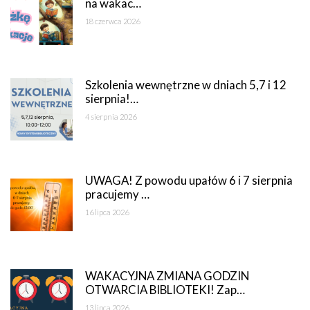
na wakac…
18 czerwca 2026
Szkolenia wewnętrzne w dniach 5,7 i 12
sierpnia!…
4 sierpnia 2026
UWAGA! Z powodu upałów 6 i 7 sierpnia
pracujemy …
16 lipca 2026
WAKACYJNA ZMIANA GODZIN
OTWARCIA BIBLIOTEKI! Zap…
13 lipca 2026