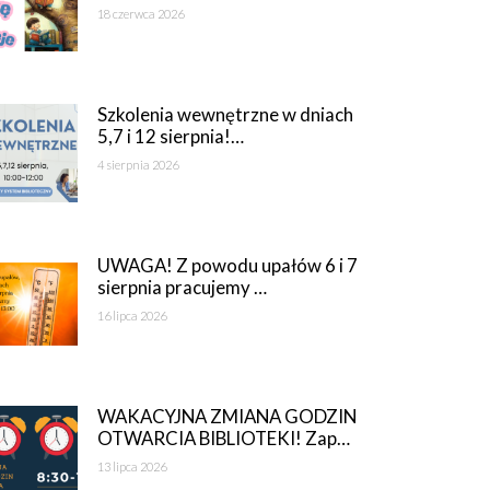
18 czerwca 2026
Szkolenia wewnętrzne w dniach
5,7 i 12 sierpnia!…
4 sierpnia 2026
UWAGA! Z powodu upałów 6 i 7
sierpnia pracujemy …
16 lipca 2026
WAKACYJNA ZMIANA GODZIN
OTWARCIA BIBLIOTEKI! Zap…
13 lipca 2026