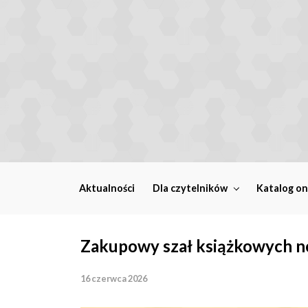
Skip to main content
Aktualności
Dla czytelników
Katalog on
Zakupowy szał książkowych n
16 czerwca 2026