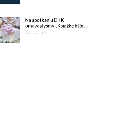
Na spotkaniu DKK
omawiałyśmy „Książkę któr…
25 czerwca 2026