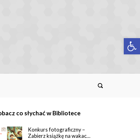
Op
bacz co słychać w Bibliotece
Konkurs fotograficzny –
Zabierz książkę na wakac…