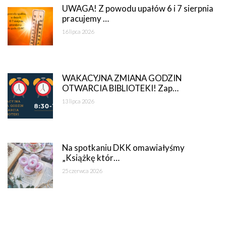
UWAGA! Z powodu upałów 6 i 7 sierpnia
pracujemy …
16 lipca 2026
WAKACYJNA ZMIANA GODZIN
OTWARCIA BIBLIOTEKI! Zap…
13 lipca 2026
Na spotkaniu DKK omawiałyśmy
„Książkę któr…
25 czerwca 2026