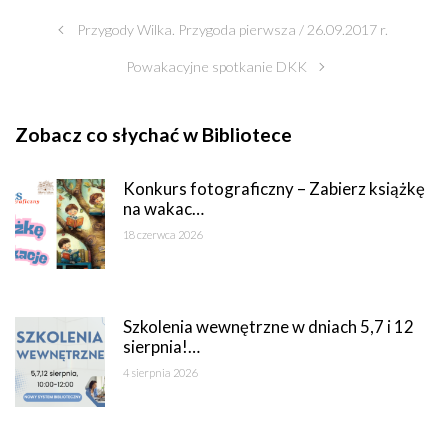
Przygody Wilka. Przygoda pierwsza / 26.09.2017 r.
Powakacyjne spotkanie DKK
Zobacz co słychać w Bibliotece
Konkurs fotograficzny – Zabierz książkę
na wakac…
18 czerwca 2026
Szkolenia wewnętrzne w dniach 5,7 i 12
sierpnia!…
4 sierpnia 2026