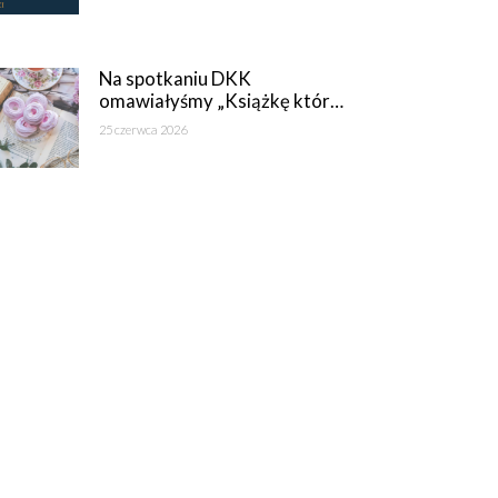
Na spotkaniu DKK
omawiałyśmy „Książkę któr…
25 czerwca 2026