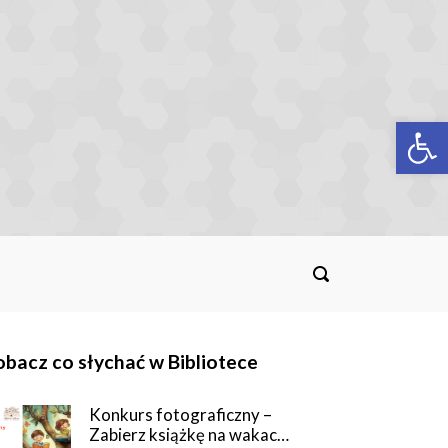
Op
bacz co słychać w Bibliotece
Konkurs fotograficzny –
Zabierz książkę na wakac…