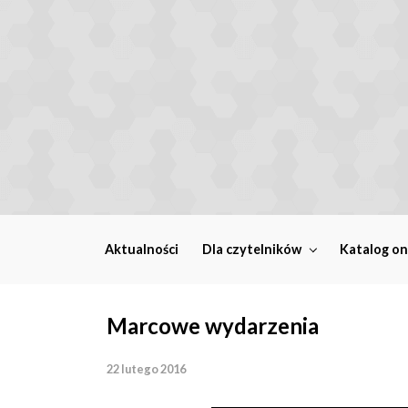
Skip to main content
Aktualności
Dla czytelników
Katalog on
Marcowe wydarzenia
22 lutego 2016