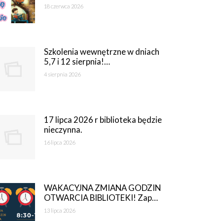
18 czerwca 2026
Szkolenia wewnętrzne w dniach
5,7 i 12 sierpnia!…
4 sierpnia 2026
17 lipca 2026 r biblioteka będzie
nieczynna.
16 lipca 2026
WAKACYJNA ZMIANA GODZIN
OTWARCIA BIBLIOTEKI! Zap…
13 lipca 2026