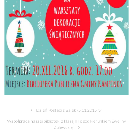
Dzień Postaci z Bajek /5.11.2015 r./
Współpraca naszej biblioteki z klasą III c pod kierunkiem Eweliny
Zalewskiej.