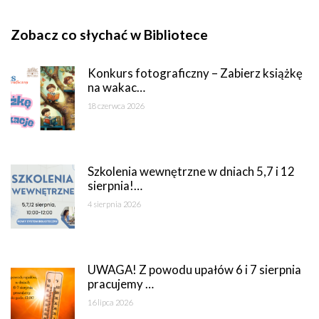
Zobacz co słychać w Bibliotece
Konkurs fotograficzny – Zabierz książkę
na wakac…
18 czerwca 2026
Szkolenia wewnętrzne w dniach 5,7 i 12
sierpnia!…
4 sierpnia 2026
UWAGA! Z powodu upałów 6 i 7 sierpnia
pracujemy …
16 lipca 2026