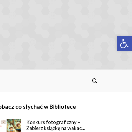
Op
bacz co słychać w Bibliotece
Konkurs fotograficzny –
Zabierz książkę na wakac…