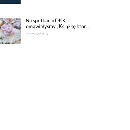
Na spotkaniu DKK
omawiałyśmy „Książkę któr…
25 czerwca 2026