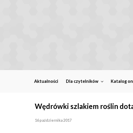
Skip to main content
Aktualności
Dla czytelników
Katalog on
Wędrówki szlakiem roślin dotar
16 października 2017