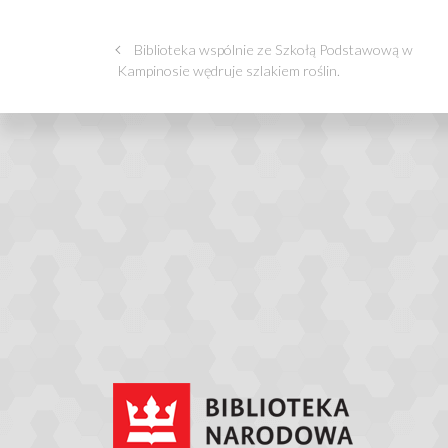
Biblioteka wspólnie ze Szkołą Podstawową w
Kampinosie wędruje szlakiem roślin.