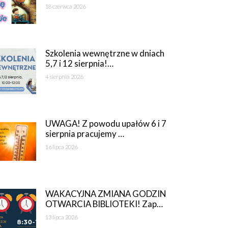
18 czerwca 2026
Szkolenia wewnętrzne w dniach
5,7 i 12 sierpnia!…
4 sierpnia 2026
UWAGA! Z powodu upałów 6 i 7
sierpnia pracujemy …
16 lipca 2026
WAKACYJNA ZMIANA GODZIN
OTWARCIA BIBLIOTEKI! Zap…
13 lipca 2026