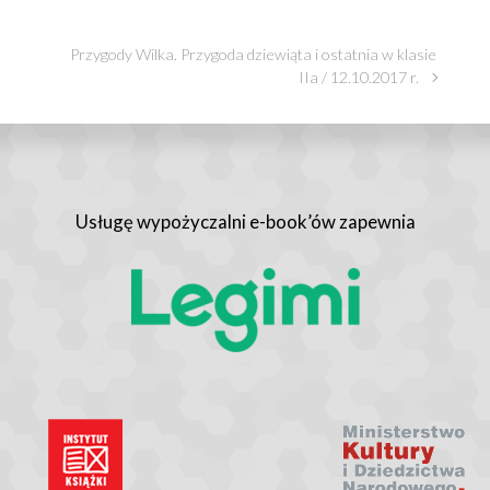
Przygody Wilka. Przygoda dziewiąta i ostatnia w klasie
IIa / 12.10.2017 r.
Usługę wypożyczalni e-book’ów zapewnia