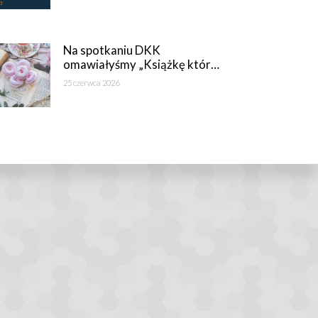
Na spotkaniu DKK
omawiałyśmy „Książkę któr…
25 czerwca 2026