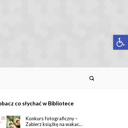
Op
bacz co słychać w Bibliotece
Konkurs fotograficzny –
Zabierz książkę na wakac…