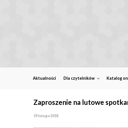
Skip to main content
Aktualności
Dla czytelników
Katalog on
Zaproszenie na lutowe spotka
19 lutego 2018