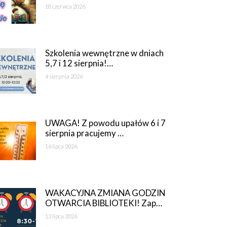
18 czerwca 2026
Szkolenia wewnętrzne w dniach
5,7 i 12 sierpnia!…
4 sierpnia 2026
UWAGA! Z powodu upałów 6 i 7
sierpnia pracujemy …
16 lipca 2026
WAKACYJNA ZMIANA GODZIN
OTWARCIA BIBLIOTEKI! Zap…
13 lipca 2026