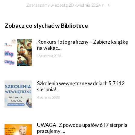
Zapraszamy w sobotę 20 kwietnia 2024 r.
Zobacz co słychać w Bibliotece
Konkurs fotograficzny – Zabierz książkę
na wakac…
18 czerwca 2026
Szkolenia wewnętrzne w dniach 5,7 i 12
sierpnia!…
4 sierpnia 2026
UWAGA! Z powodu upałów 6 i 7 sierpnia
pracujemy …