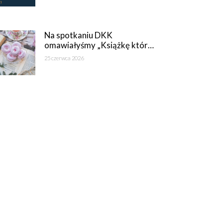
Na spotkaniu DKK
omawiałyśmy „Książkę któr…
25 czerwca 2026