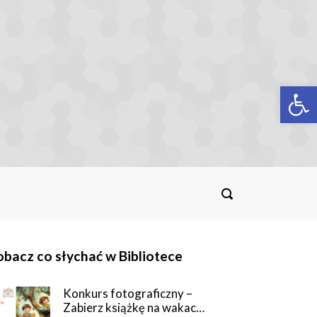
Op
bacz co słychać w Bibliotece
Konkurs fotograficzny –
Zabierz książkę na wakac…