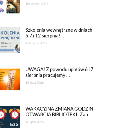
18 czerwca 2026
Szkolenia wewnętrzne w dniach
5,7 i 12 sierpnia!…
4 sierpnia 2026
UWAGA! Z powodu upałów 6 i 7
sierpnia pracujemy …
16 lipca 2026
WAKACYJNA ZMIANA GODZIN
OTWARCIA BIBLIOTEKI! Zap…
13 lipca 2026