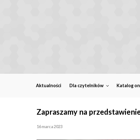
Skip to main content
Aktualności
Dla czytelników
Katalog on
Zapraszamy na przedstawienie
16 marca 2023