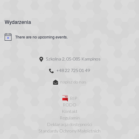
Wydarzenia
There are no upcoming events.
Szkolna 2, 05-085 Kampinos
+48 22 725 01 49
napisz do nas
BIP
RODO
Kontakt
Regulamin
Deklaracja dostępności
Standardy Ochrony Małoletnich