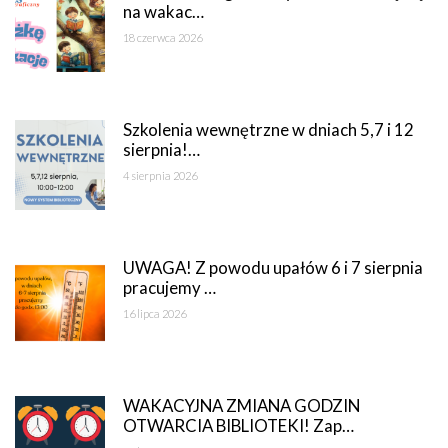
na wakac…
18 czerwca 2026
Szkolenia wewnętrzne w dniach 5,7 i 12
sierpnia!…
4 sierpnia 2026
UWAGA! Z powodu upałów 6 i 7 sierpnia
pracujemy …
16 lipca 2026
WAKACYJNA ZMIANA GODZIN
OTWARCIA BIBLIOTEKI! Zap…