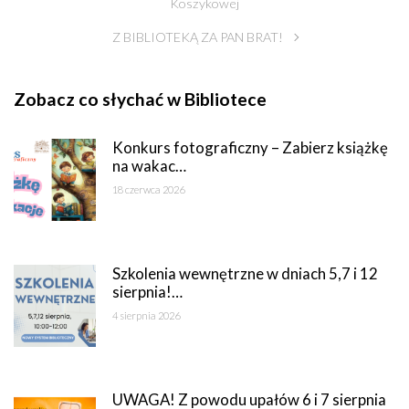
Koszykowej
Z BIBLIOTEKĄ ZA PAN BRAT!
Zobacz co słychać w Bibliotece
Konkurs fotograficzny – Zabierz książkę
na wakac…
18 czerwca 2026
Szkolenia wewnętrzne w dniach 5,7 i 12
sierpnia!…
4 sierpnia 2026
UWAGA! Z powodu upałów 6 i 7 sierpnia