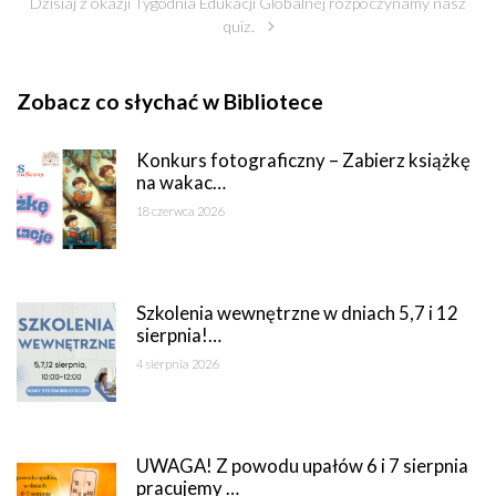
Dzisiaj z okazji Tygodnia Edukacji Globalnej rozpoczynamy nasz
quiz.
Zobacz co słychać w Bibliotece
Konkurs fotograficzny – Zabierz książkę
na wakac…
18 czerwca 2026
Szkolenia wewnętrzne w dniach 5,7 i 12
sierpnia!…
4 sierpnia 2026
UWAGA! Z powodu upałów 6 i 7 sierpnia
pracujemy …