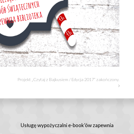
Projekt „Czytaj z Bajkusiem / Edycja 2017” zakończony.
Usługę wypożyczalni e-book’ów zapewnia