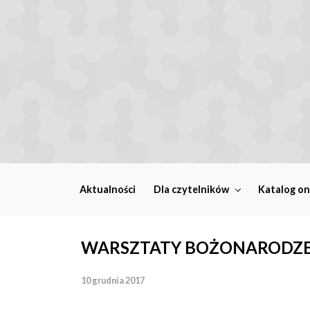
Skip to main content
Aktualności
Dla czytelników
Katalog on
WARSZTATY BOŻONARODZE
10 grudnia 2017