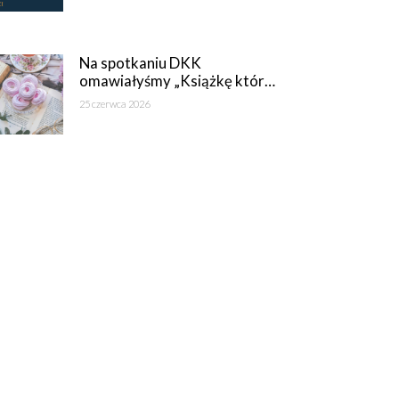
Na spotkaniu DKK
omawiałyśmy „Książkę któr…
25 czerwca 2026