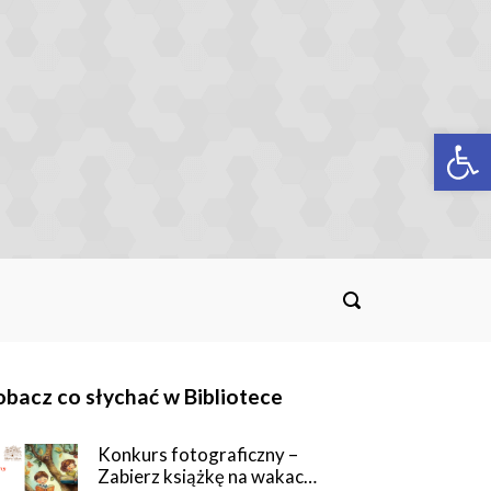
Op
bacz co słychać w Bibliotece
Konkurs fotograficzny –
Zabierz książkę na wakac…