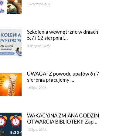
18 czerwca 2026
Szkolenia wewnętrzne w dniach
5,7 i 12 sierpnia!…
4 sierpnia 2026
UWAGA! Z powodu upałów 6 i 7
sierpnia pracujemy …
16 lipca 2026
WAKACYJNA ZMIANA GODZIN
OTWARCIA BIBLIOTEKI! Zap…
13 lipca 2026