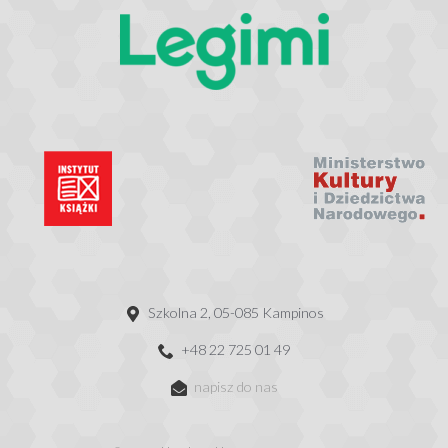
Szkolna 2, 05-085 Kampinos
+48 22 725 01 49
napisz do nas