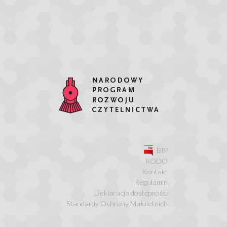
BIP
RODO
Kontakt
Regulamin
Deklaracja dostępności
Standardy Ochrony Małoletnich