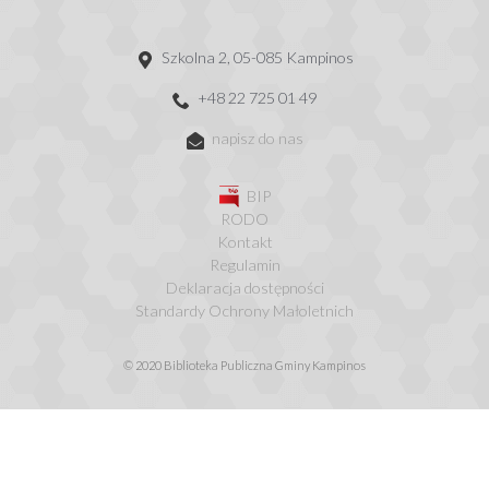
Szkolna 2, 05-085 Kampinos
+48 22 725 01 49
napisz do nas
BIP
RODO
Kontakt
Regulamin
Deklaracja dostępności
Standardy Ochrony Małoletnich
© 2020 Biblioteka Publiczna Gminy Kampinos