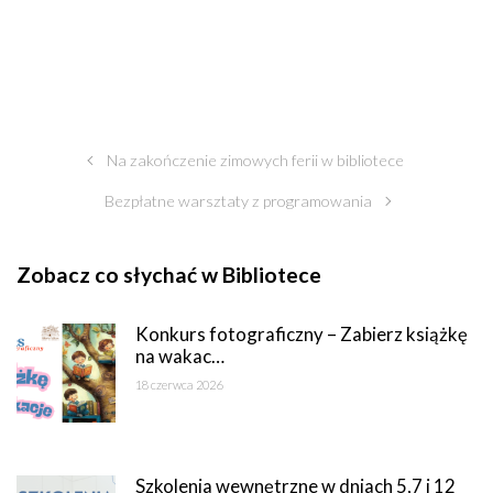
Na zakończenie zimowych ferii w bibliotece
Bezpłatne warsztaty z programowania
Zobacz co słychać w Bibliotece
Konkurs fotograficzny – Zabierz książkę
na wakac…
18 czerwca 2026
Szkolenia wewnętrzne w dniach 5,7 i 12