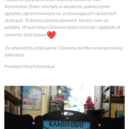
Kamishibai. Dzieci słuchały w skupieniu, jednocześnie
oglądały zaprezentowane na przesuwających się kartach
ilustracje. Ta forma czytania dzieciom bardzo nam się
podoba. W teatralnym klimacie dzieci słuchały i oglądały. A
na koniec były brawa
.
Za odwiedziny dziękujemy. Czekamy na Was w kampinoskiej
bibliotece.
Poniżej krótka fotorelacja.