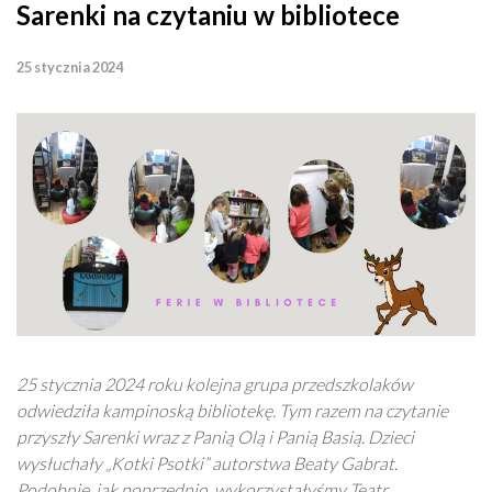
Sarenki na czytaniu w bibliotece
25 stycznia 2024
25 stycznia 2024 roku kolejna grupa przedszkolaków
odwiedziła kampinoską bibliotekę. Tym razem na czytanie
przyszły Sarenki wraz z Panią Olą i Panią Basią. Dzieci
wysłuchały „Kotki Psotki” autorstwa Beaty Gabrat.
Podobnie, jak poprzednio, wykorzystałyśmy Teatr