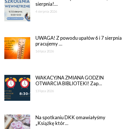
sierpnia!…
4 sierpnia 2026
UWAGA! Z powodu upałów 6 i 7 sierpnia
pracujemy …
16 lipca 2026
WAKACYJNA ZMIANA GODZIN
OTWARCIA BIBLIOTEKI! Zap…
13 lipca 2026
Na spotkaniu DKK omawiałyśmy
„Książkę któr…