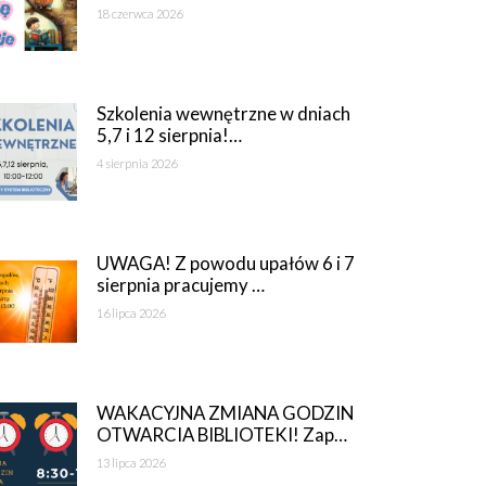
18 czerwca 2026
Szkolenia wewnętrzne w dniach
5,7 i 12 sierpnia!…
4 sierpnia 2026
UWAGA! Z powodu upałów 6 i 7
sierpnia pracujemy …
16 lipca 2026
WAKACYJNA ZMIANA GODZIN
OTWARCIA BIBLIOTEKI! Zap…
13 lipca 2026