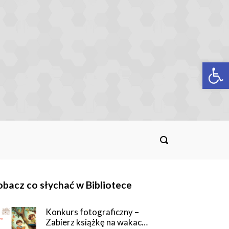
Op
bacz co słychać w Bibliotece
Konkurs fotograficzny –
Zabierz książkę na wakac…