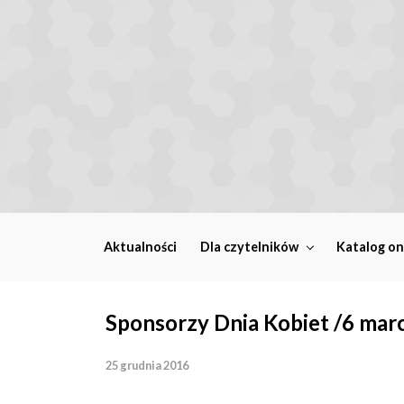
Skip to main content
Aktualności
Dla czytelników
Katalog on
Sponsorzy Dnia Kobiet /6 marc
25 grudnia 2016