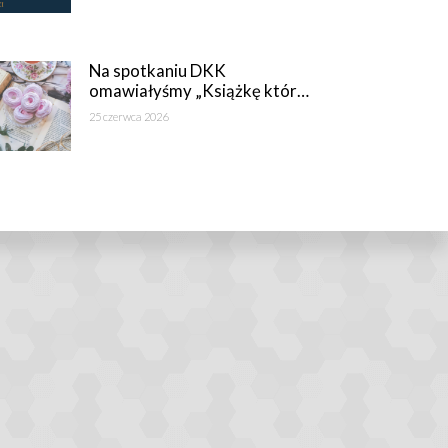
Na spotkaniu DKK
omawiałyśmy „Książkę któr…
25 czerwca 2026