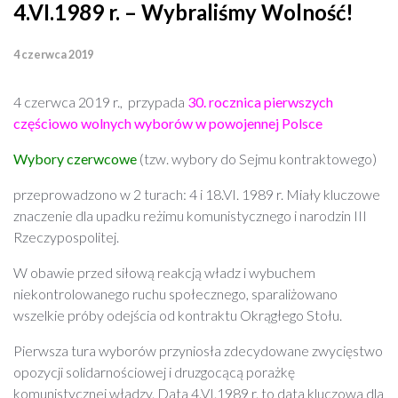
4.VI.1989 r. – Wybraliśmy Wolność!
4 czerwca 2019
4 czerwca 2019 r., przypada
30. rocznica pierwszych
częściowo wolnych wyborów w powojennej Polsce
Wybory czerwcowe
(tzw. wybory do Sejmu kontraktowego)
przeprowadzono w 2 turach: 4 i 18.VI. 1989 r. Miały kluczowe
znaczenie dla upadku reżimu komunistycznego i narodzin III
Rzeczypospolitej.
W obawie przed siłową reakcją władz i wybuchem
niekontrolowanego ruchu społecznego, sparaliżowano
wszelkie próby odejścia od kontraktu Okrągłego Stołu.
Pierwsza tura wyborów przyniosła zdecydowane zwycięstwo
opozycji solidarnościowej i druzgocącą porażkę
komunistycznej władzy. Data 4.VI.1989 r. to data kluczowa dla