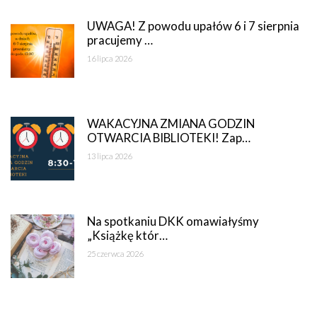
UWAGA! Z powodu upałów 6 i 7 sierpnia
pracujemy …
16 lipca 2026
WAKACYJNA ZMIANA GODZIN
OTWARCIA BIBLIOTEKI! Zap…
13 lipca 2026
Na spotkaniu DKK omawiałyśmy
„Książkę któr…
25 czerwca 2026