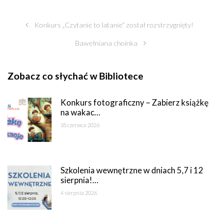
Konkurs „Czytanie to latanie” został rozstrzygnięty!
Bawełniana choinka
Zobacz co słychać w Bibliotece
Konkurs fotograficzny – Zabierz książkę
na wakac…
18 czerwca 2026
Szkolenia wewnętrzne w dniach 5,7 i 12
sierpnia!…
4 sierpnia 2026