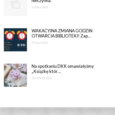
nieczynna.
16 lipca 2026
WAKACYJNA ZMIANA GODZIN
OTWARCIA BIBLIOTEKI! Zap…
13 lipca 2026
Na spotkaniu DKK omawiałyśmy
„Książkę któr…
25 czerwca 2026