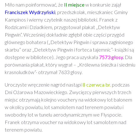
Miło nam poinformować, że
II miejsce
w konkursie zajął
Franciszek Wydrzyński
, przedszkolak, mieszkaniec Gminy
Kampinos i wierny czytelnik naszej biblioteki. Franek z
Rodzicami i Dziadkiem, przygotował plakat „Detektyw
Pingwin”. Wcześniej dokładnie zgłębił obie części przygód
głównego bohatera („Detektyw Pingwin i sprawa zaginionego
skarbu” oraz „Detektyw Pingwin i forteca tajemnic”- książki są
dostępne w bibliotece). Jego praca uzyskała
7573 głosy
.
Dla
porównania plakat, który wygrał – „Królewna śnieżka i siedmiu
krasnoludków”- otrzymał 7633 głosy.
Uroczyste wręczenie nagród nastąpi
8 czerwca br.
podczas
Dni Ożarowa Mazowieckiego. Zwycięzcy pierwszych trzech
miejsc otrzymają kolejno vouchery na widokowy lot balonem
w okolicy powiatu, lot samolotem nad terenem powiatu i
swobodny lot w tunelu aerodynamicznym we Flyspocie.
Franek otrzyma voucher na widokowy lot samolotem nad
terenem powiatu.