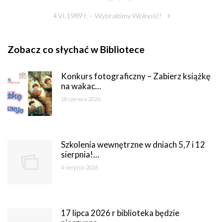
4.VI.1989 r. – Wybraliśmy Wolność!
Zobacz co słychać w Bibliotece
Konkurs fotograficzny – Zabierz książkę
na wakac…
18 czerwca 2026
Szkolenia wewnętrzne w dniach 5,7 i 12
sierpnia!…
4 sierpnia 2026
17 lipca 2026 r biblioteka będzie