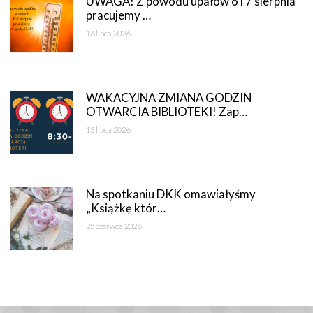
UWAGA! Z powodu upałów 6 i 7 sierpnia
pracujemy …
16 lipca 2026
WAKACYJNA ZMIANA GODZIN
OTWARCIA BIBLIOTEKI! Zap…
13 lipca 2026
Na spotkaniu DKK omawiałyśmy
„Książkę któr…
25 czerwca 2026