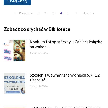
Czytaj więcej
Previous
1
2
3
4
5
6
Next
Zobacz co słychać w Bibliotece
Konkurs fotograficzny – Zabierz książkę
na wakac…
18 czerwca 2026
Szkolenia wewnętrzne w dniach 5,7 i 12
sierpnia!…
4 sierpnia 2026