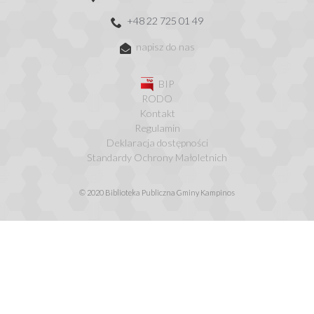
+48 22 725 01 49
napisz do nas
BIP
RODO
Kontakt
Regulamin
Deklaracja dostępności
Standardy Ochrony Małoletnich
© 2020 Biblioteka Publiczna Gminy Kampinos