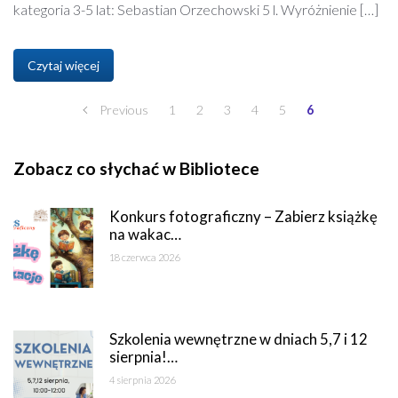
kategoria 3-5 lat: Sebastian Orzechowski 5 l. Wyróżnienie […]
Czytaj więcej
Previous
1
2
3
4
5
6
Zobacz co słychać w Bibliotece
Konkurs fotograficzny – Zabierz książkę
na wakac…
18 czerwca 2026
Szkolenia wewnętrzne w dniach 5,7 i 12
sierpnia!…
4 sierpnia 2026