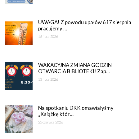
UWAGA! Z powodu upałów 6 i 7 sierpnia
pracujemy …
16 lipca 2026
WAKACYJNA ZMIANA GODZIN
OTWARCIA BIBLIOTEKI! Zap…
13 lipca 2026
Na spotkaniu DKK omawiałyśmy
„Książkę któr…
25 czerwca 2026