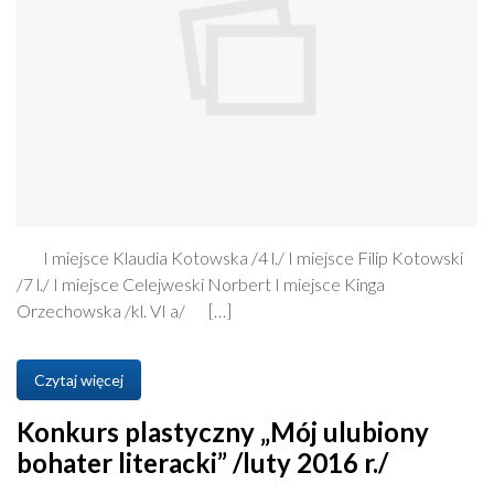
I miejsce Klaudia Kotowska /4 l./ I miejsce Filip Kotowski
/7 l./ I miejsce Celejweski Norbert I miejsce Kinga
Orzechowska /kl. VI a/ […]
Czytaj więcej
Konkurs plastyczny „Mój ulubiony
bohater literacki” /luty 2016 r./