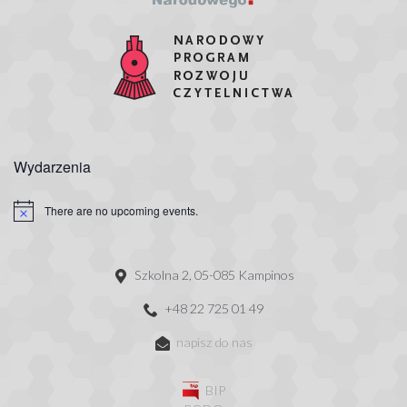
Wydarzenia
There are no upcoming events.
Szkolna 2, 05-085 Kampinos
+48 22 725 01 49
napisz do nas
BIP