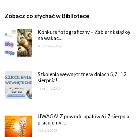
Zobacz co słychać w Bibliotece
Konkurs fotograficzny – Zabierz książkę
na wakac…
18 czerwca 2026
Szkolenia wewnętrzne w dniach 5,7 i 12
sierpnia!…
4 sierpnia 2026
UWAGA! Z powodu upałów 6 i 7 sierpnia
pracujemy …
16 lipca 2026