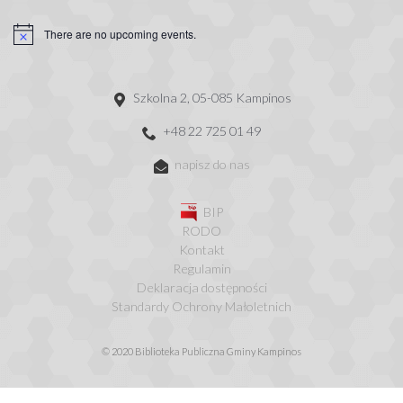
There are no upcoming events.
Szkolna 2, 05-085 Kampinos
+48 22 725 01 49
napisz do nas
BIP
RODO
Kontakt
Regulamin
Deklaracja dostępności
Standardy Ochrony Małoletnich
© 2020 Biblioteka Publiczna Gminy Kampinos