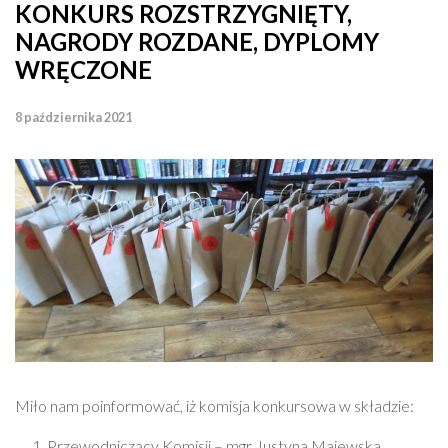
KONKURS ROZSTRZYGNIĘTY,
NAGRODY ROZDANE, DYPLOMY
WRĘCZONE
8 października 2021
Miło nam poinformować, iż komisja konkursowa w składzie:
Przewodniczący Komisji – mgr Justyna Majewska,