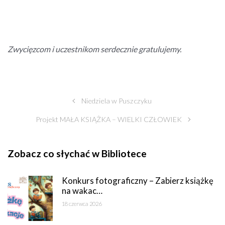
Zwycięzcom i uczestnikom serdecznie gratulujemy.
Niedziela w Puszczyku
Projekt MAŁA KSIĄŻKA – WIELKI CZŁOWIEK
Zobacz co słychać w Bibliotece
Konkurs fotograficzny – Zabierz książkę
na wakac…
18 czerwca 2026